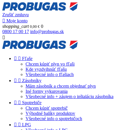
Zrušiť zmluvu

Moje konto
shopping_cart
0
0,00 €
0800 17 00 17
info@probugas.sk



Fľaše
Chcem kúpiť plyn vo fľaši
Kde vyzdvihnúť fľašu
Všeobecné info o fľašiach


Zásobníky
Mám zásobník a chcem objednať plyn
Iné formy vykurovania
Všeobecné info + záujem o inštaláciu zásobníka


Spotrebiče
Chcem kúpiť spotrebič
Výhodné balíky produktov
Všeobecné info o spotrebičoch


LPG