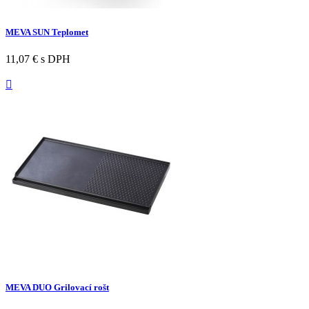
MEVA SUN Teplomet
11,07 €
s DPH

MEVA DUO Grilovací rošt