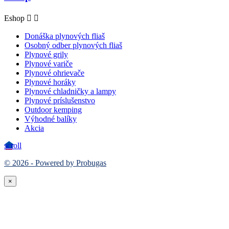
Eshop


Donáška plynových fliaš
Osobný odber plynových fliaš
Plynové grily
Plynové variče
Plynové ohrievače
Plynové horáky
Plynové chladničky a lampy
Plynové príslušenstvo
Outdoor kemping
Výhodné balíky
Akcia
scroll
© 2026 - Powered by Probugas
×