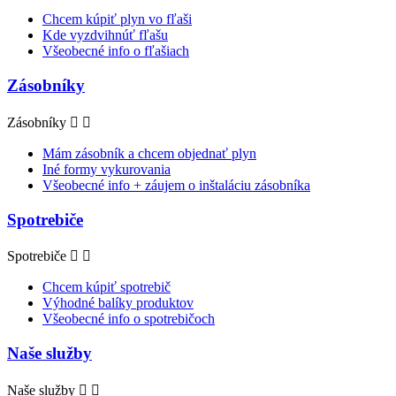
Chcem kúpiť plyn vo fľaši
Kde vyzdvihnúť fľašu
Všeobecné info o fľašiach
Zásobníky
Zásobníky


Mám zásobník a chcem objednať plyn
Iné formy vykurovania
Všeobecné info + záujem o inštaláciu zásobníka
Spotrebiče
Spotrebiče


Chcem kúpiť spotrebič
Výhodné balíky produktov
Všeobecné info o spotrebičoch
Naše služby
Naše služby

