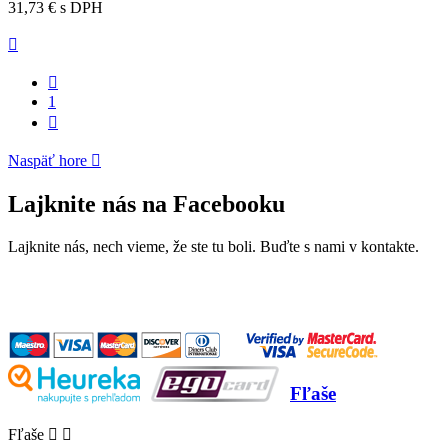
31,73 €
s DPH


1

Naspäť hore

Lajknite nás na Facebooku
Lajknite nás, nech vieme, že ste tu boli. Buďte s nami v kontakte.
Fľaše
Fľaše

