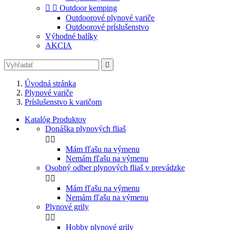


Outdoor kemping
Outdoorové plynové variče
Outdoorové príslušenstvo
Výhodné balíky
AKCIA

Úvodná stránka
Plynové variče
Príslušenstvo k varičom
Katalóg Produktov
Donáška plynových fliaš


Mám fľašu na výmenu
Nemám fľašu na výmenu
Osobný odber plynových fliaš v prevádzke


Mám fľašu na výmenu
Nemám fľašu na výmenu
Plynové grily


Hobby plynové grily