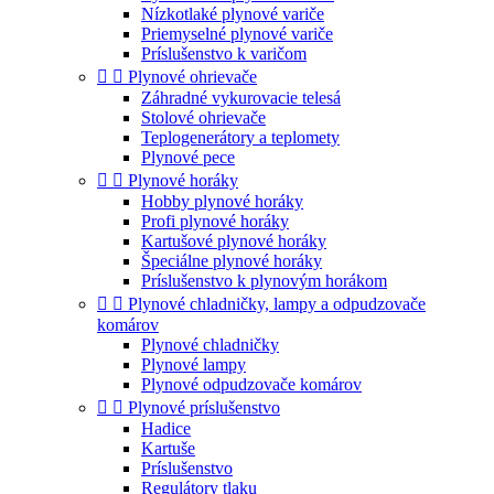
Nízkotlaké plynové variče
Priemyselné plynové variče
Príslušenstvo k varičom


Plynové ohrievače
Záhradné vykurovacie telesá
Stolové ohrievače
Teplogenerátory a teplomety
Plynové pece


Plynové horáky
Hobby plynové horáky
Profi plynové horáky
Kartušové plynové horáky
Špeciálne plynové horáky
Príslušenstvo k plynovým horákom


Plynové chladničky, lampy a odpudzovače
komárov
Plynové chladničky
Plynové lampy
Plynové odpudzovače komárov


Plynové príslušenstvo
Hadice
Kartuše
Príslušenstvo
Regulátory tlaku