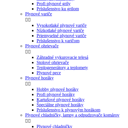
Profi plynové grily
Príslušenstvo ku grilom
Plynové variče


Vysokotlaké plynové variče
Nízkotlaké plynové variče
Priemyselné plynové variče
Príslušenstvo k varičom
Plynové ohrievače


Záhradné vykurovacie telesá
Stolové ohrievače
Teplogenerátory a teplomety
Plynové pece
Plynové horáky


Hobby plynové horáky
Profi plynové horáky
Kartušové plynové horáky
Špeciálne plynové horáky
Príslušenstvo k plynovým horákom
Plynové chladničky, lampy a odpudzovače komárov


Plynové chladničky