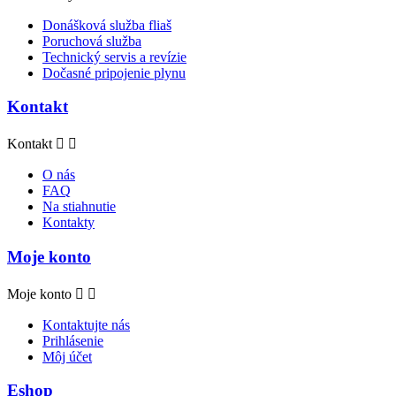
Donášková služba fliaš
Poruchová služba
Technický servis a revízie
Dočasné pripojenie plynu
Kontakt
Kontakt


O nás
FAQ
Na stiahnutie
Kontakty
Moje konto
Moje konto


Kontaktujte nás
Prihlásenie
Môj účet
Eshop