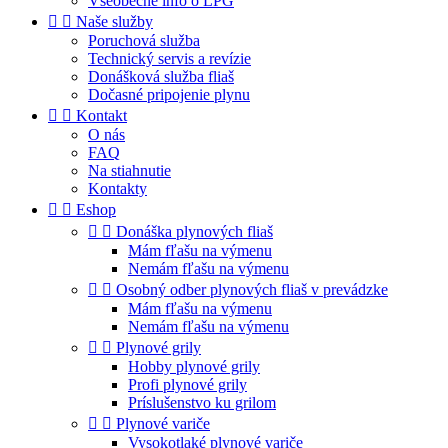
Všeobecné info o LPG


Naše služby
Poruchová služba
Technický servis a revízie
Donášková služba fliaš
Dočasné pripojenie plynu


Kontakt
O nás
FAQ
Na stiahnutie
Kontakty


Eshop


Donáška plynových fliaš
Mám fľašu na výmenu
Nemám fľašu na výmenu


Osobný odber plynových fliaš v prevádzke
Mám fľašu na výmenu
Nemám fľašu na výmenu


Plynové grily
Hobby plynové grily
Profi plynové grily
Príslušenstvo ku grilom


Plynové variče
Vysokotlaké plynové variče