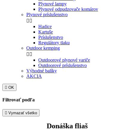
Plynové lampy
Plynové odpudzovače komárov
Plynové príslušenstvo


Hadice
Kartuše
Príslušenstvo
Regulátory tlaku
Outdoor kemping


Outdoorové plynové variče
Outdoorové príslušenstvo
Výhodné balíky
AKCIA

OK
Filtrovať podľa

Vymazať všetko
Donáška fliaš