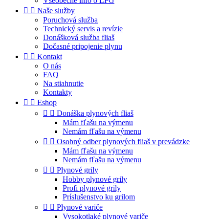
Všeobecné info o LPG


Naše služby
Poruchová služba
Technický servis a revízie
Donášková služba fliaš
Dočasné pripojenie plynu


Kontakt
O nás
FAQ
Na stiahnutie
Kontakty


Eshop


Donáška plynových fliaš
Mám fľašu na výmenu
Nemám fľašu na výmenu


Osobný odber plynových fliaš v prevádzke
Mám fľašu na výmenu
Nemám fľašu na výmenu


Plynové grily
Hobby plynové grily
Profi plynové grily
Príslušenstvo ku grilom


Plynové variče
Vysokotlaké plynové variče