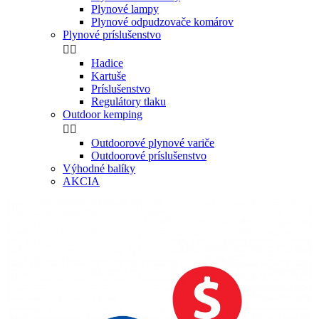
Plynové lampy
Plynové odpudzovače komárov
Plynové príslušenstvo


Hadice
Kartuše
Príslušenstvo
Regulátory tlaku
Outdoor kemping


Outdoorové plynové variče
Outdoorové príslušenstvo
Výhodné balíky
AKCIA