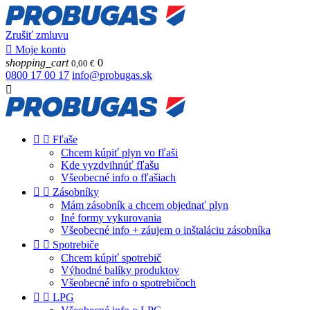
Zrušiť zmluvu

Moje konto
shopping_cart
0
0,00 €
0800 17 00 17
info@probugas.sk



Fľaše
Chcem kúpiť plyn vo fľaši
Kde vyzdvihnúť fľašu
Všeobecné info o fľašiach


Zásobníky
Mám zásobník a chcem objednať plyn
Iné formy vykurovania
Všeobecné info + záujem o inštaláciu zásobníka


Spotrebiče
Chcem kúpiť spotrebič
Výhodné balíky produktov
Všeobecné info o spotrebičoch


LPG