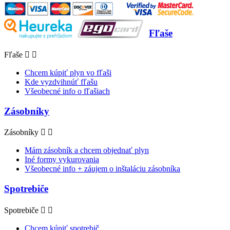
Fľaše
Fľaše


Chcem kúpiť plyn vo fľaši
Kde vyzdvihnúť fľašu
Všeobecné info o fľašiach
Zásobníky
Zásobníky


Mám zásobník a chcem objednať plyn
Iné formy vykurovania
Všeobecné info + záujem o inštaláciu zásobníka
Spotrebiče
Spotrebiče


Chcem kúpiť spotrebič