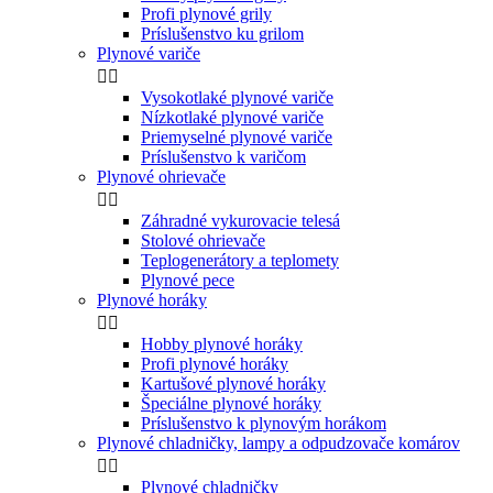
Profi plynové grily
Príslušenstvo ku grilom
Plynové variče


Vysokotlaké plynové variče
Nízkotlaké plynové variče
Priemyselné plynové variče
Príslušenstvo k varičom
Plynové ohrievače


Záhradné vykurovacie telesá
Stolové ohrievače
Teplogenerátory a teplomety
Plynové pece
Plynové horáky


Hobby plynové horáky
Profi plynové horáky
Kartušové plynové horáky
Špeciálne plynové horáky
Príslušenstvo k plynovým horákom
Plynové chladničky, lampy a odpudzovače komárov


Plynové chladničky