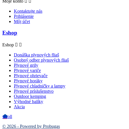
Moje konto


Kontaktujte nás
Prihlásenie
Môj účet
Eshop
Eshop


Donáška plynových fliaš
Osobný odber plynových fliaš
Plynové grily
Plynové variče
Plynové ohrievače
Plynové horáky
Plynové chladničky a lampy
Plynové príslušenstvo
Outdoor kemping
Výhodné balíky
Akcia
scroll
© 2026 - Powered by Probugas