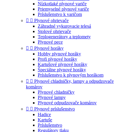
Nízkotlaké plynové variče
Priemyselné plynové variče
Príslušenstvo k varičom


Plynové ohrievače
Záhradné vykurovacie telesá
Stolové ohrievače
Teplogenerátory a teplomety
Plynové pece


Plynové horáky
Hobby plynové horáky
Profi plynové horáky
Kartušové plynové horáky
Špeciálne plynové horáky
Príslušenstvo k plynovým horákom


Plynové chladničky, lampy a odpudzovače
komárov
Plynové chladničky
Plynové lampy
Plynové odpudzovače komárov


Plynové príslušenstvo
Hadice
Kartuše
Príslušenstvo
Regulátory tlaku