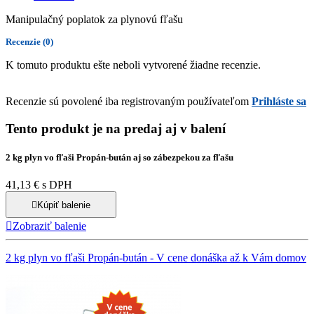
Manipulačný poplatok za plynovú fľašu
Recenzie
(0)
K tomuto produktu ešte neboli vytvorené žiadne recenzie.
Recenzie sú povolené iba registrovaným používateľom
Prihláste sa
Tento produkt je na predaj aj v balení
2 kg plyn vo fľaši Propán-bután aj so zábezpekou za fľašu
41,13 € s DPH

Kúpiť balenie

Zobraziť balenie
2 kg plyn vo fľaši Propán-bután - V cene donáška až k Vám domov