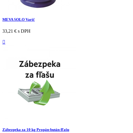
MEVA SOLO Varič
33,21 €
s DPH

Zábezpeka za 10 kg Propán-bután fľašu