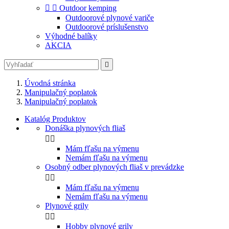


Outdoor kemping
Outdoorové plynové variče
Outdoorové príslušenstvo
Výhodné balíky
AKCIA

Úvodná stránka
Manipulačný poplatok
Manipulačný poplatok
Katalóg Produktov
Donáška plynových fliaš


Mám fľašu na výmenu
Nemám fľašu na výmenu
Osobný odber plynových fliaš v prevádzke


Mám fľašu na výmenu
Nemám fľašu na výmenu
Plynové grily


Hobby plynové grily