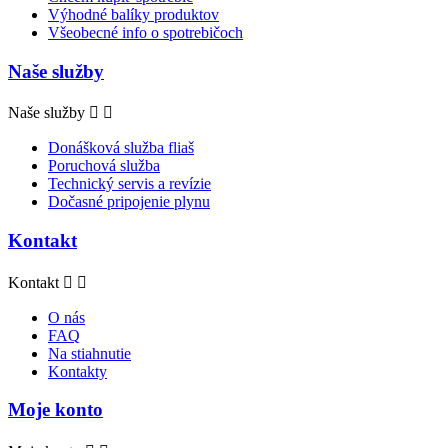
Výhodné balíky produktov
Všeobecné info o spotrebičoch
Naše služby
Naše služby


Donášková služba fliaš
Poruchová služba
Technický servis a revízie
Dočasné pripojenie plynu
Kontakt
Kontakt


O nás
FAQ
Na stiahnutie
Kontakty
Moje konto