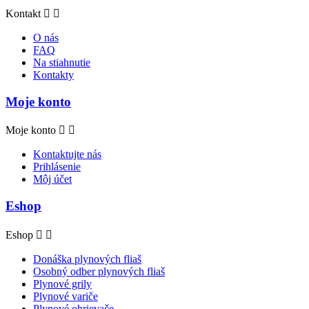
Kontakt


O nás
FAQ
Na stiahnutie
Kontakty
Moje konto
Moje konto


Kontaktujte nás
Prihlásenie
Môj účet
Eshop
Eshop


Donáška plynových fliaš
Osobný odber plynových fliaš
Plynové grily
Plynové variče
Plynové ohrievače