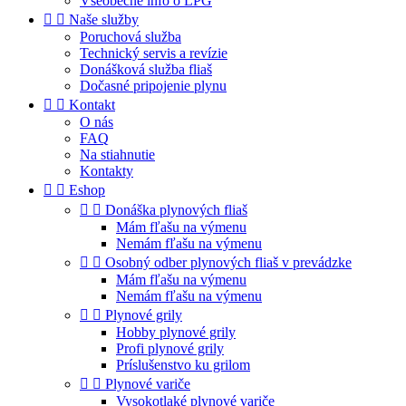
Všeobecné info o LPG


Naše služby
Poruchová služba
Technický servis a revízie
Donášková služba fliaš
Dočasné pripojenie plynu


Kontakt
O nás
FAQ
Na stiahnutie
Kontakty


Eshop


Donáška plynových fliaš
Mám fľašu na výmenu
Nemám fľašu na výmenu


Osobný odber plynových fliaš v prevádzke
Mám fľašu na výmenu
Nemám fľašu na výmenu


Plynové grily
Hobby plynové grily
Profi plynové grily
Príslušenstvo ku grilom


Plynové variče
Vysokotlaké plynové variče