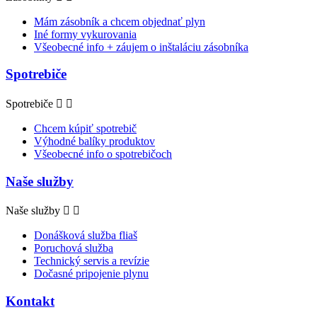
Mám zásobník a chcem objednať plyn
Iné formy vykurovania
Všeobecné info + záujem o inštaláciu zásobníka
Spotrebiče
Spotrebiče


Chcem kúpiť spotrebič
Výhodné balíky produktov
Všeobecné info o spotrebičoch
Naše služby
Naše služby


Donášková služba fliaš
Poruchová služba
Technický servis a revízie
Dočasné pripojenie plynu
Kontakt