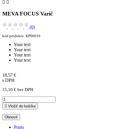


MEVA FOCUS Varič
(0)
kód produktu:
KP06010
Your text
Your text
Your text
Your text
18,57 €
s DPH
15,10 € bez DPH

Vložiť do košíka
Popis