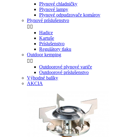
Plynové chladničky
Plynové lampy
Plynové odpudzovače komárov
Plynové príslušenstvo


Hadice
Kartuše
Príslušenstvo
Regulátory tlaku
Outdoor kemping


Outdoorové plynové variče
Outdoorové príslušenstvo
Výhodné balíky
AKCIA