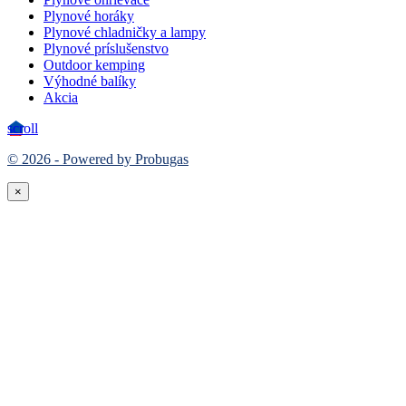
Plynové horáky
Plynové chladničky a lampy
Plynové príslušenstvo
Outdoor kemping
Výhodné balíky
Akcia
scroll
© 2026 - Powered by Probugas
×