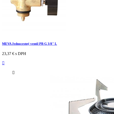
MEVA Jednocestný ventil PB G 3/8" L
23,37 €
s DPH

