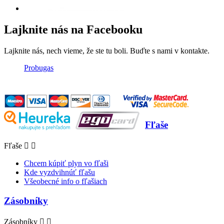
Lajknite nás na Facebooku
Lajknite nás, nech vieme, že ste tu boli. Buďte s nami v kontakte.
Probugas
Fľaše
Fľaše


Chcem kúpiť plyn vo fľaši
Kde vyzdvihnúť fľašu
Všeobecné info o fľašiach
Zásobníky
Zásobníky

