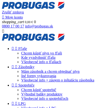
Zrušiť zmluvu

Moje konto
shopping_cart
0
0,00 €
0800 17 00 17
info@probugas.sk



Fľaše
Chcem kúpiť plyn vo fľaši
Kde vyzdvihnúť fľašu
Všeobecné info o fľašiach


Zásobníky
Mám zásobník a chcem objednať plyn
Iné formy vykurovania
Všeobecné info + záujem o inštaláciu zásobníka


Spotrebiče
Chcem kúpiť spotrebič
Výhodné balíky produktov
Všeobecné info o spotrebičoch


LPG