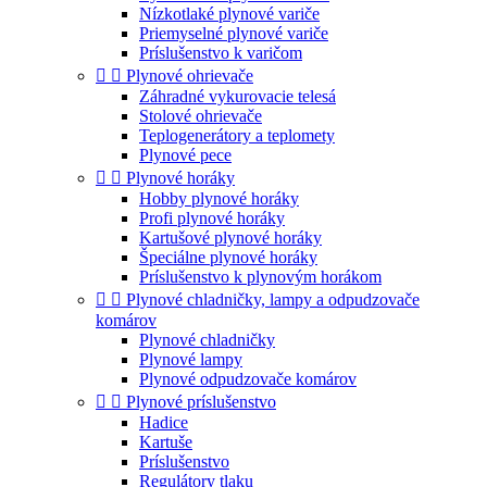
Nízkotlaké plynové variče
Priemyselné plynové variče
Príslušenstvo k varičom


Plynové ohrievače
Záhradné vykurovacie telesá
Stolové ohrievače
Teplogenerátory a teplomety
Plynové pece


Plynové horáky
Hobby plynové horáky
Profi plynové horáky
Kartušové plynové horáky
Špeciálne plynové horáky
Príslušenstvo k plynovým horákom


Plynové chladničky, lampy a odpudzovače
komárov
Plynové chladničky
Plynové lampy
Plynové odpudzovače komárov


Plynové príslušenstvo
Hadice
Kartuše
Príslušenstvo
Regulátory tlaku