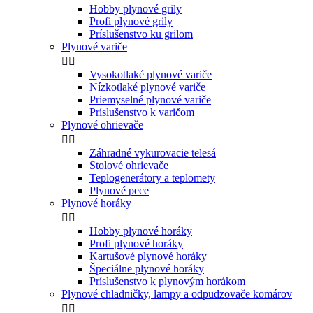
Hobby plynové grily
Profi plynové grily
Príslušenstvo ku grilom
Plynové variče


Vysokotlaké plynové variče
Nízkotlaké plynové variče
Priemyselné plynové variče
Príslušenstvo k varičom
Plynové ohrievače


Záhradné vykurovacie telesá
Stolové ohrievače
Teplogenerátory a teplomety
Plynové pece
Plynové horáky


Hobby plynové horáky
Profi plynové horáky
Kartušové plynové horáky
Špeciálne plynové horáky
Príslušenstvo k plynovým horákom
Plynové chladničky, lampy a odpudzovače komárov

