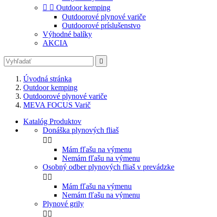


Outdoor kemping
Outdoorové plynové variče
Outdoorové príslušenstvo
Výhodné balíky
AKCIA

Úvodná stránka
Outdoor kemping
Outdoorové plynové variče
MEVA FOCUS Varič
Katalóg Produktov
Donáška plynových fliaš


Mám fľašu na výmenu
Nemám fľašu na výmenu
Osobný odber plynových fliaš v prevádzke


Mám fľašu na výmenu
Nemám fľašu na výmenu
Plynové grily

