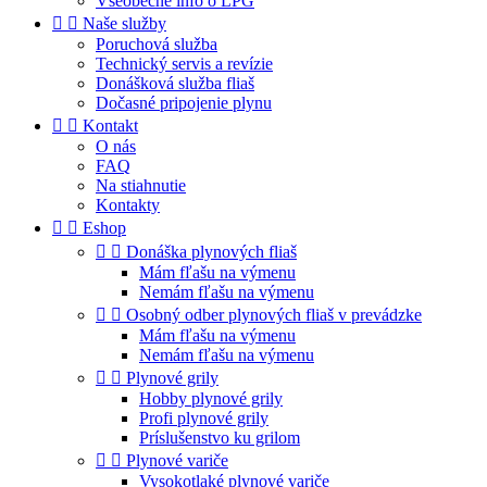
Všeobecné info o LPG


Naše služby
Poruchová služba
Technický servis a revízie
Donášková služba fliaš
Dočasné pripojenie plynu


Kontakt
O nás
FAQ
Na stiahnutie
Kontakty


Eshop


Donáška plynových fliaš
Mám fľašu na výmenu
Nemám fľašu na výmenu


Osobný odber plynových fliaš v prevádzke
Mám fľašu na výmenu
Nemám fľašu na výmenu


Plynové grily
Hobby plynové grily
Profi plynové grily
Príslušenstvo ku grilom


Plynové variče
Vysokotlaké plynové variče