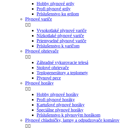
Hobby plynové grily
Profi plynové grily
Príslušenstvo ku grilom
Plynové variče


Vysokotlaké plynové variče
Nízkotlaké plynové variče
Priemyselné plynové variče
Príslušenstvo k varičom
Plynové ohrievače


Záhradné vykurovacie telesá
Stolové ohrievače
Teplogenerátory a teplomety
Plynové pece
Plynové horáky


Hobby plynové horáky
Profi plynové horáky
Kartušové plynové horáky
Špeciálne plynové horáky
Príslušenstvo k plynovým horákom
Plynové chladničky, lampy a odpudzovače komárov

