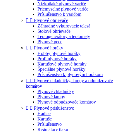
Nízkotlaké plynové variče
Priemyselné plynové variče
Príslušenstvo k varičom


Plynové ohrievače
Záhradné vykurovacie telesá
Stolové ohrievače
Teplogenerátory a teplomety
Plynové pece


Plynové horáky
Hobby plynové horáky
Profi plynové horáky
Kartušové plynové horáky
Špeciálne plynové horáky
Príslušenstvo k plynovým horákom


Plynové chladničky, lampy a odpudzovače
komárov
Plynové chladničky
Plynové lampy
Plynové odpudzovače komárov


Plynové príslušenstvo
Hadice
Kartuše
Príslušenstvo
Regulátory tlaku