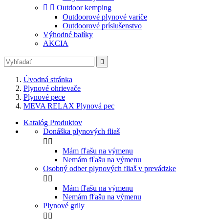


Outdoor kemping
Outdoorové plynové variče
Outdoorové príslušenstvo
Výhodné balíky
AKCIA

Úvodná stránka
Plynové ohrievače
Plynové pece
MEVA RELAX Plynová pec
Katalóg Produktov
Donáška plynových fliaš


Mám fľašu na výmenu
Nemám fľašu na výmenu
Osobný odber plynových fliaš v prevádzke


Mám fľašu na výmenu
Nemám fľašu na výmenu
Plynové grily

