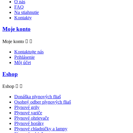
O nás
FAQ
Na stiahnutie
Kontakty
Moje konto
Moje konto


Kontaktujte nás
Prihlásenie
Môj účet
Eshop
Eshop


Donáška plynových fliaš
Osobný odber plynových fliaš
Plynové grily
Plynové variče
Plynové ohrievače
Plynové horáky
Plynové chladničky a lampy