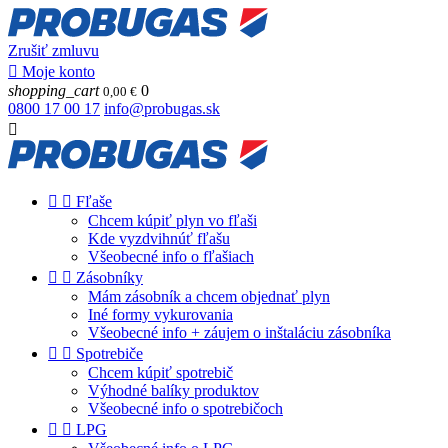
Zrušiť zmluvu

Moje konto
shopping_cart
0
0,00 €
0800 17 00 17
info@probugas.sk



Fľaše
Chcem kúpiť plyn vo fľaši
Kde vyzdvihnúť fľašu
Všeobecné info o fľašiach


Zásobníky
Mám zásobník a chcem objednať plyn
Iné formy vykurovania
Všeobecné info + záujem o inštaláciu zásobníka


Spotrebiče
Chcem kúpiť spotrebič
Výhodné balíky produktov
Všeobecné info o spotrebičoch


LPG