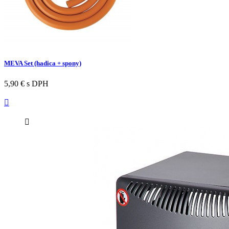
MEVA Set (hadica + spony)
5,90 €
s DPH

