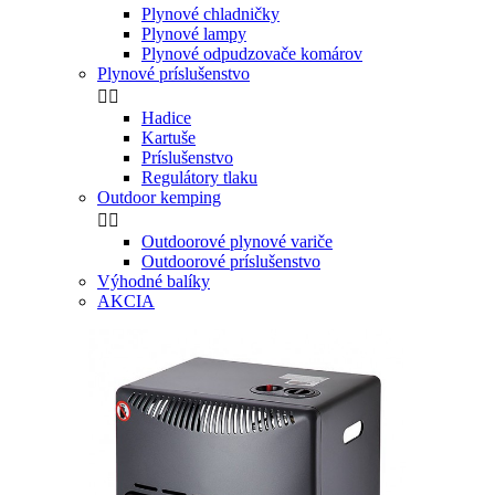
Plynové chladničky
Plynové lampy
Plynové odpudzovače komárov
Plynové príslušenstvo


Hadice
Kartuše
Príslušenstvo
Regulátory tlaku
Outdoor kemping


Outdoorové plynové variče
Outdoorové príslušenstvo
Výhodné balíky
AKCIA