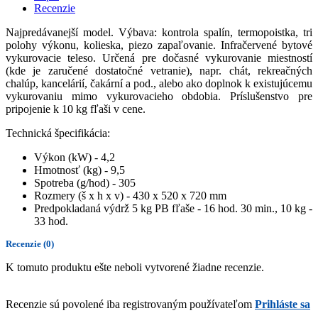
Recenzie
Najpredávanejší model. Výbava: kontrola spalín, termopoistka, tri
polohy výkonu, kolieska, piezo zapaľovanie. Infračervené bytové
vykurovacie teleso. Určená pre dočasné vykurovanie miestností
(kde je zaručené dostatočné vetranie), napr. chát, rekreačných
chalúp, kancelárií, čakární a pod., alebo ako doplnok k existujúcemu
vykurovaniu mimo vykurovacieho obdobia. Príslušenstvo pre
pripojenie k 10 kg fľaši v cene.
Technická špecifikácia:
Výkon (kW) - 4,2
Hmotnosť (kg) - 9,5
Spotreba (g/hod) - 305
Rozmery (š x h x v) - 430 x 520 x 720 mm
Predpokladaná výdrž 5 kg PB fľaše - 16 hod. 30 min., 10 kg -
33 hod.
Recenzie
(0)
K tomuto produktu ešte neboli vytvorené žiadne recenzie.
Recenzie sú povolené iba registrovaným používateľom
Prihláste sa