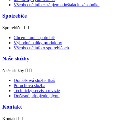
Všeobecné info + záujem o inštaláciu zásobníka
Spotrebiče
Spotrebiče


Chcem kúpiť spotrebič
Výhodné balíky produktov
Všeobecné info o spotrebičoch
Naše služby
Naše služby


Donášková služba fliaš
Poruchová služba
Technický servis a revízie
Dočasné pripojenie plynu
Kontakt
Kontakt

