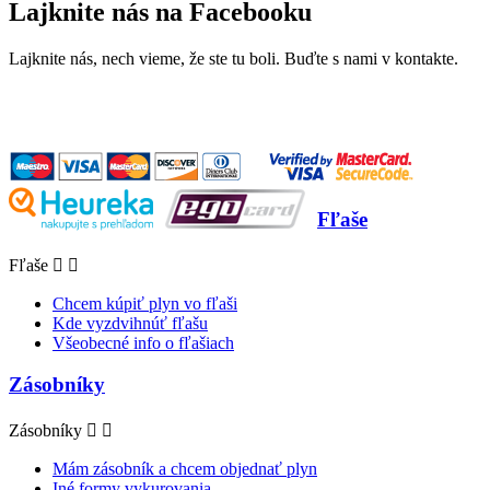
Lajknite nás na Facebooku
Lajknite nás, nech vieme, že ste tu boli. Buďte s nami v kontakte.
Fľaše
Fľaše


Chcem kúpiť plyn vo fľaši
Kde vyzdvihnúť fľašu
Všeobecné info o fľašiach
Zásobníky
Zásobníky


Mám zásobník a chcem objednať plyn
Iné formy vykurovania