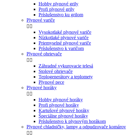
Hobby plynové grily
Profi plynové grily
Príslušenstvo ku grilom
Plynové variče


Vysokotlaké plynové variče
Nízkotlaké plynové variče
Priemyselné plynové variče
Príslušenstvo k varičom
Plynové ohrievače


Záhradné vykurovacie telesá
Stolové ohrievače
Teplogenerátory a teplomety
Plynové pece
Plynové horáky


Hobby plynové horáky
Profi plynové horáky
Kartušové plynové horáky
Špeciálne plynové horáky
Príslušenstvo k plynovým horákom
Plynové chladničky, lampy a odpudzovače komárov

