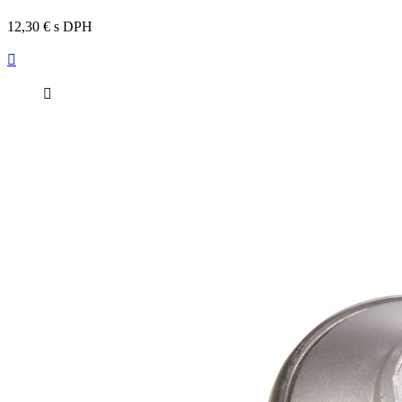
12,30 €
s DPH

