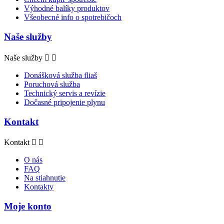
Výhodné balíky produktov
Všeobecné info o spotrebičoch
Naše služby
Naše služby


Donášková služba fliaš
Poruchová služba
Technický servis a revízie
Dočasné pripojenie plynu
Kontakt
Kontakt


O nás
FAQ
Na stiahnutie
Kontakty
Moje konto