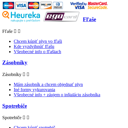
Fľaše
Fľaše


Chcem kúpiť plyn vo fľaši
Kde vyzdvihnúť fľašu
Všeobecné info o fľašiach
Zásobníky
Zásobníky


Mám zásobník a chcem objednať plyn
Iné formy vykurovania
Všeobecné info + záujem o inštaláciu zásobníka
Spotrebiče
Spotrebiče


Chcem kúpiť spotrebič