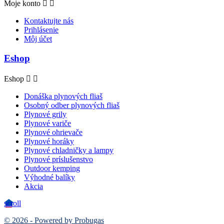
Moje konto


Kontaktujte nás
Prihlásenie
Môj účet
Eshop
Eshop


Donáška plynových fliaš
Osobný odber plynových fliaš
Plynové grily
Plynové variče
Plynové ohrievače
Plynové horáky
Plynové chladničky a lampy
Plynové príslušenstvo
Outdoor kemping
Výhodné balíky
Akcia
scroll
© 2026 - Powered by Probugas