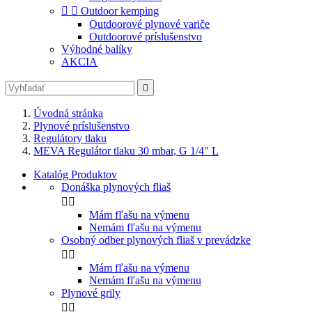


Outdoor kemping
Outdoorové plynové variče
Outdoorové príslušenstvo
Výhodné balíky
AKCIA

Úvodná stránka
Plynové príslušenstvo
Regulátory tlaku
MEVA Regulátor tlaku 30 mbar, G 1/4" L
Katalóg Produktov
Donáška plynových fliaš


Mám fľašu na výmenu
Nemám fľašu na výmenu
Osobný odber plynových fliaš v prevádzke


Mám fľašu na výmenu
Nemám fľašu na výmenu
Plynové grily

