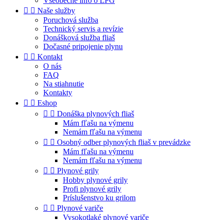
Všeobecné info o LPG


Naše služby
Poruchová služba
Technický servis a revízie
Donášková služba fliaš
Dočasné pripojenie plynu


Kontakt
O nás
FAQ
Na stiahnutie
Kontakty


Eshop


Donáška plynových fliaš
Mám fľašu na výmenu
Nemám fľašu na výmenu


Osobný odber plynových fliaš v prevádzke
Mám fľašu na výmenu
Nemám fľašu na výmenu


Plynové grily
Hobby plynové grily
Profi plynové grily
Príslušenstvo ku grilom


Plynové variče
Vysokotlaké plynové variče