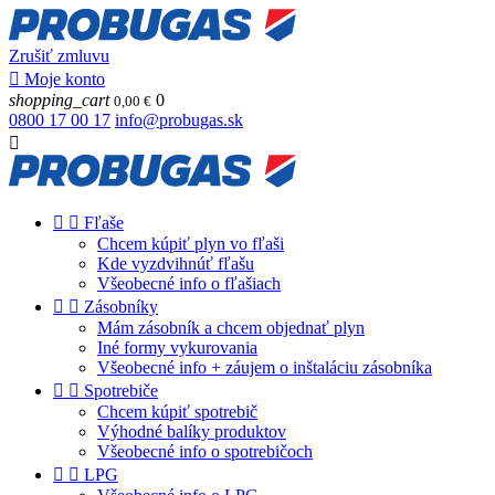
Zrušiť zmluvu

Moje konto
shopping_cart
0
0,00 €
0800 17 00 17
info@probugas.sk



Fľaše
Chcem kúpiť plyn vo fľaši
Kde vyzdvihnúť fľašu
Všeobecné info o fľašiach


Zásobníky
Mám zásobník a chcem objednať plyn
Iné formy vykurovania
Všeobecné info + záujem o inštaláciu zásobníka


Spotrebiče
Chcem kúpiť spotrebič
Výhodné balíky produktov
Všeobecné info o spotrebičoch


LPG