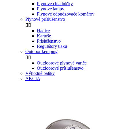
Plynové chladničky
Plynové lampy
Plynové odpudzovače komárov
Plynové príslušenstvo


Hadice
Kartuše
Príslušenstvo
Regulátory tlaku
Outdoor kemping


Outdoorové plynové variče
Outdoorové príslušenstvo
Výhodné balíky
AKCIA