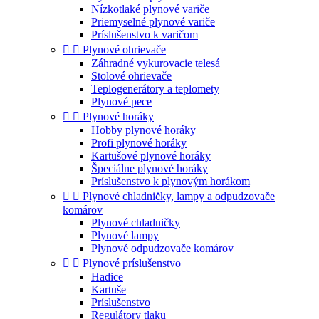
Nízkotlaké plynové variče
Priemyselné plynové variče
Príslušenstvo k varičom


Plynové ohrievače
Záhradné vykurovacie telesá
Stolové ohrievače
Teplogenerátory a teplomety
Plynové pece


Plynové horáky
Hobby plynové horáky
Profi plynové horáky
Kartušové plynové horáky
Špeciálne plynové horáky
Príslušenstvo k plynovým horákom


Plynové chladničky, lampy a odpudzovače
komárov
Plynové chladničky
Plynové lampy
Plynové odpudzovače komárov


Plynové príslušenstvo
Hadice
Kartuše
Príslušenstvo
Regulátory tlaku