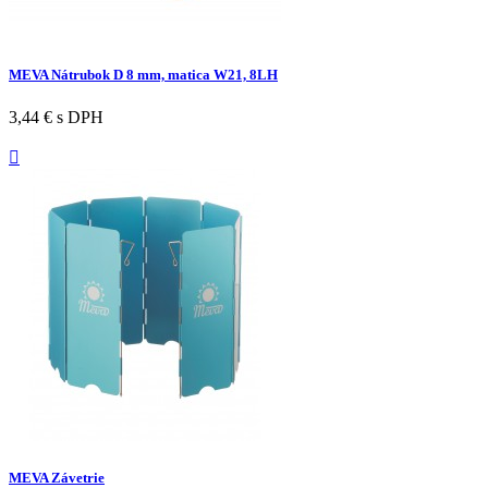
MEVA Nátrubok D 8 mm, matica W21, 8LH
3,44 €
s DPH

MEVA Závetrie