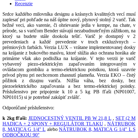
Recenzie
Srdce každého milovníka designu a krásnych kvalitných vecí musí
zaplesať pri pohľade na náš úplne nový, plynový stolný 2 varič. Tak
bežné veci, ako varenie, či ohrievanie jedla v kempe, na chate, v
prírode, sa s varičom Bender stávajú nezabudnuteľným zážitkom, na
ktorý sa budete stále dookola tešiť. Varič je dostupný v 2
prevedeniach a každé prevedenie v troch exkluzívnych –
prémiových farbách. Verzia LUX – vrátane implementovanej dosky
na krájanie z bukového masívu, ktoré slúžia ako ochrana horáka ale
primárne však ako podložka na krájanie. V tejto verzii je varič
vybavený piezo-elektrickým zapaľovaním integrovaným v
ovládacom gombíku a termo-elektrickou poistkou, ktorá uzavrie
prívod plynu pri nechcenom zhasnutí plameňa. Verzia EKO – čistý
pôžitok z dizajnu variča. Nižšia váha, bez dosky, bez
piezoelektrického zapaľovania a bez termo-elektrickej poistky.
Príslušenstvo pre pripojenie k 10 a 5 kg PB fľaši (NP01007,
NP01015) si je potrebné zakúpiť zvlášť.
Odporúčané príslušenstvo:
k 2kg fľaši:
JEDNOCESTNÝ VENTIL PB W 21,8 L
,
SET (2 M
HADICA + 2 SPONY + REGULÁTOR TLAKU
,
NÁTRUBOK
8, MATICA G 1/4" L
alebo
NÁTRUBOK 8, MATICA G 1/4" L S
ODBOČKOU 90°