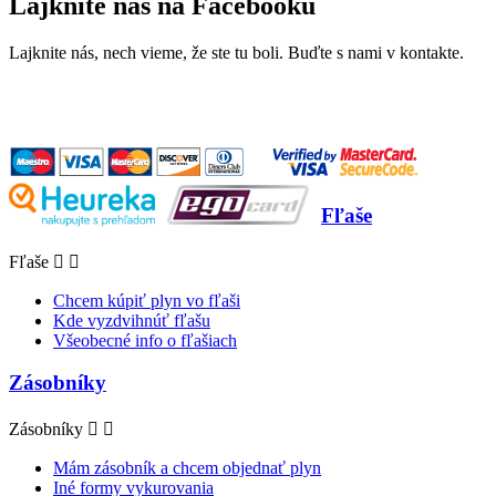
Lajknite nás na Facebooku
Lajknite nás, nech vieme, že ste tu boli. Buďte s nami v kontakte.
Fľaše
Fľaše


Chcem kúpiť plyn vo fľaši
Kde vyzdvihnúť fľašu
Všeobecné info o fľašiach
Zásobníky
Zásobníky


Mám zásobník a chcem objednať plyn
Iné formy vykurovania