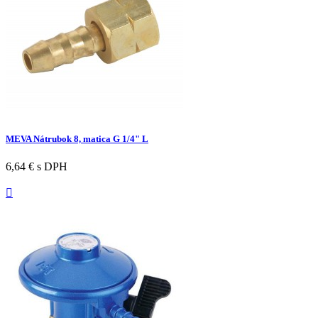
MEVA Nátrubok 8, matica G 1/4" L
6,64 €
s DPH
