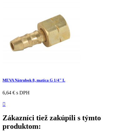
MEVA Nátrubok 8, matica G 1/4" L
6,64 €
s DPH

Zákazníci tiež zakúpili s týmto
produktom: