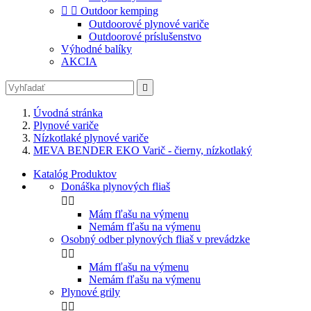


Outdoor kemping
Outdoorové plynové variče
Outdoorové príslušenstvo
Výhodné balíky
AKCIA

Úvodná stránka
Plynové variče
Nízkotlaké plynové variče
MEVA BENDER EKO Varič - čierny, nízkotlaký
Katalóg Produktov
Donáška plynových fliaš


Mám fľašu na výmenu
Nemám fľašu na výmenu
Osobný odber plynových fliaš v prevádzke


Mám fľašu na výmenu
Nemám fľašu na výmenu
Plynové grily

