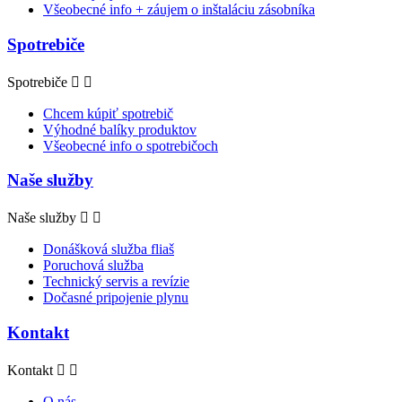
Všeobecné info + záujem o inštaláciu zásobníka
Spotrebiče
Spotrebiče


Chcem kúpiť spotrebič
Výhodné balíky produktov
Všeobecné info o spotrebičoch
Naše služby
Naše služby


Donášková služba fliaš
Poruchová služba
Technický servis a revízie
Dočasné pripojenie plynu
Kontakt
Kontakt


O nás