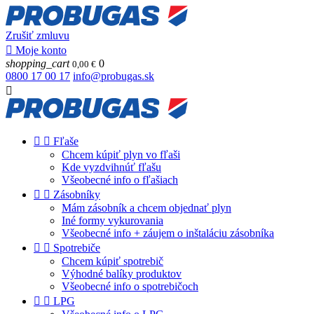
Zrušiť zmluvu

Moje konto
shopping_cart
0
0,00 €
0800 17 00 17
info@probugas.sk



Fľaše
Chcem kúpiť plyn vo fľaši
Kde vyzdvihnúť fľašu
Všeobecné info o fľašiach


Zásobníky
Mám zásobník a chcem objednať plyn
Iné formy vykurovania
Všeobecné info + záujem o inštaláciu zásobníka


Spotrebiče
Chcem kúpiť spotrebič
Výhodné balíky produktov
Všeobecné info o spotrebičoch


LPG