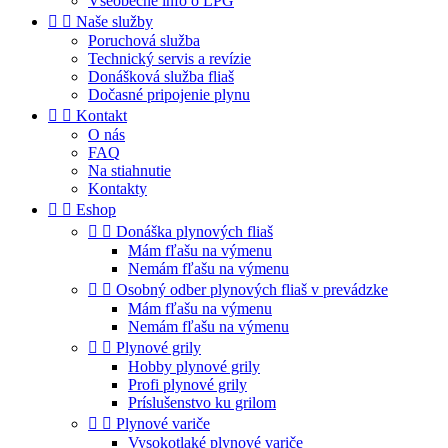
Všeobecné info o LPG


Naše služby
Poruchová služba
Technický servis a revízie
Donášková služba fliaš
Dočasné pripojenie plynu


Kontakt
O nás
FAQ
Na stiahnutie
Kontakty


Eshop


Donáška plynových fliaš
Mám fľašu na výmenu
Nemám fľašu na výmenu


Osobný odber plynových fliaš v prevádzke
Mám fľašu na výmenu
Nemám fľašu na výmenu


Plynové grily
Hobby plynové grily
Profi plynové grily
Príslušenstvo ku grilom


Plynové variče
Vysokotlaké plynové variče