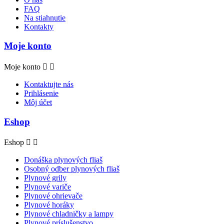
FAQ
Na stiahnutie
Kontakty
Moje konto
Moje konto


Kontaktujte nás
Prihlásenie
Môj účet
Eshop
Eshop


Donáška plynových fliaš
Osobný odber plynových fliaš
Plynové grily
Plynové variče
Plynové ohrievače
Plynové horáky
Plynové chladničky a lampy
Plynové príslušenstvo