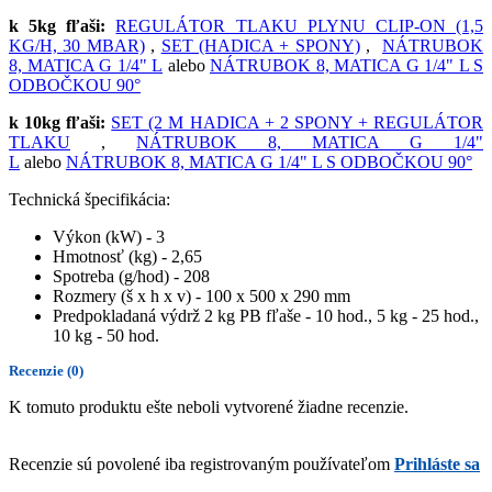
k 5kg fľaši:
REGULÁTOR TLAKU PLYNU CLIP-ON (1,5
KG/H, 30 MBAR)
,
SET (HADICA + SPONY)
,
NÁTRUBOK
8, MATICA G 1/4" L
alebo
NÁTRUBOK 8, MATICA G 1/4" L S
ODBOČKOU 90°
k 10kg fľaši:
SET (2 M HADICA + 2 SPONY + REGULÁTOR
TLAKU
,
NÁTRUBOK 8, MATICA G 1/4"
L
alebo
NÁTRUBOK 8, MATICA G 1/4" L S ODBOČKOU 90°
Technická špecifikácia:
Výkon (kW) - 3
Hmotnosť (kg) - 2,65
Spotreba (g/hod) - 208
Rozmery (š x h x v) - 100 x 500 x 290 mm
Predpokladaná výdrž 2 kg PB fľaše - 10 hod., 5 kg - 25 hod.,
10 kg - 50 hod.
Recenzie
(0)
K tomuto produktu ešte neboli vytvorené žiadne recenzie.
Recenzie sú povolené iba registrovaným používateľom
Prihláste sa