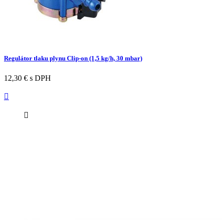
Regulátor tlaku plynu Clip-on (1,5 kg/h, 30 mbar)
12,30 €
s DPH

