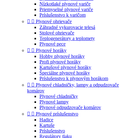
Nízkotlaké plynové variče
Priemyselné plynové variče
Príslušenstvo k varičom


Plynové ohrievače
Záhradné vykurovacie telesá
Stolové ohrievače
Teplogenerátory a teplomety
Plynové pece


Plynové horáky
Hobby plynové horáky
Profi plynové horáky
Kartušové plynové horáky
Špeciálne plynové horáky
Príslušenstvo k plynovým horákom


Plynové chladničky, lampy a odpudzovače
komárov
Plynové chladničky
Plynové lampy
Plynové odpudzovače komárov


Plynové príslušenstvo
Hadice
Kartuše
Príslušenstvo
Regulátory tlaku