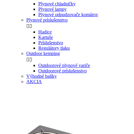
Plynové chladničky
Plynové lampy
Plynové odpudzovače komárov
Plynové príslušenstvo


Hadice
Kartuše
Príslušenstvo
Regulátory tlaku
Outdoor kemping


Outdoorové plynové variče
Outdoorové príslušenstvo
Výhodné balíky
AKCIA