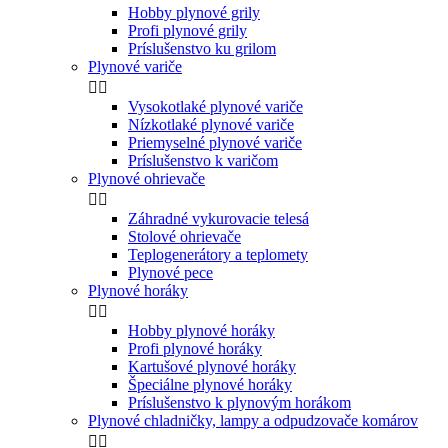
Hobby plynové grily
Profi plynové grily
Príslušenstvo ku grilom
Plynové variče


Vysokotlaké plynové variče
Nízkotlaké plynové variče
Priemyselné plynové variče
Príslušenstvo k varičom
Plynové ohrievače


Záhradné vykurovacie telesá
Stolové ohrievače
Teplogenerátory a teplomety
Plynové pece
Plynové horáky


Hobby plynové horáky
Profi plynové horáky
Kartušové plynové horáky
Špeciálne plynové horáky
Príslušenstvo k plynovým horákom
Plynové chladničky, lampy a odpudzovače komárov

