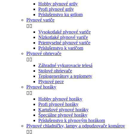
Hobby plynové grily
Profi plynové grily
Príslušenstvo ku grilom
Plynové variče


Vysokotlaké plynové variče
Nízkotlaké plynové variče
Priemyselné plynové variče
Príslušenstvo k varičom
Plynové ohrievače


Záhradné vykurovacie telesá
Stolové ohrievače
Teplogenerátory a teplomety
Plynové pece
Plynové horáky


Hobby plynové horáky
Profi plynové horáky
Kartušové plynové horáky
Špeciálne plynové horáky
Príslušenstvo k plynovým horákom
Plynové chladničky, lampy a odpudzovače komárov

