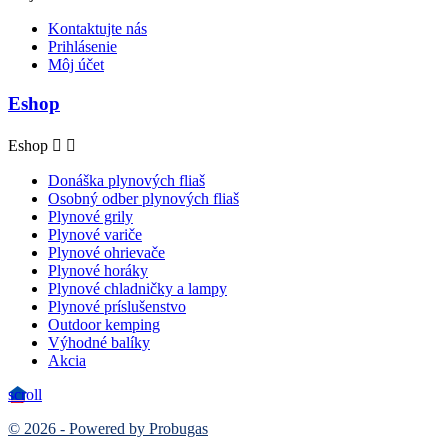
Kontaktujte nás
Prihlásenie
Môj účet
Eshop
Eshop


Donáška plynových fliaš
Osobný odber plynových fliaš
Plynové grily
Plynové variče
Plynové ohrievače
Plynové horáky
Plynové chladničky a lampy
Plynové príslušenstvo
Outdoor kemping
Výhodné balíky
Akcia
scroll
© 2026 - Powered by Probugas