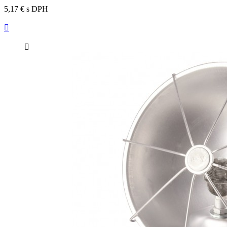
5,17 €
s DPH

