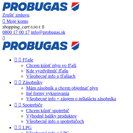
Zrušiť zmluvu

Moje konto
shopping_cart
0
0,00 €
0800 17 00 17
info@probugas.sk



Fľaše
Chcem kúpiť plyn vo fľaši
Kde vyzdvihnúť fľašu
Všeobecné info o fľašiach


Zásobníky
Mám zásobník a chcem objednať plyn
Iné formy vykurovania
Všeobecné info + záujem o inštaláciu zásobníka


Spotrebiče
Chcem kúpiť spotrebič
Výhodné balíky produktov
Všeobecné info o spotrebičoch


LPG