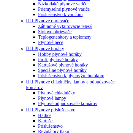
Nízkotlaké plynové variče
Priemyselné plynové variče
Príslušenstvo k varičom


Plynové ohrievače
Záhradné vykurovacie telesá
Stolové ohrievače
Teplogenerátory a teplomety
Plynové pece


Plynové horáky
Hobby plynové horáky
Profi plynové horáky
Kartušové plynové horáky
Špeciálne plynové horáky
Príslušenstvo k plynovým horákom


Plynové chladničky, lampy a odpudzovače
komárov
Plynové chladničky
Plynové lampy
Plynové odpudzovače komárov


Plynové príslušenstvo
Hadice
Kartuše
Príslušenstvo
Regulátory tlaku