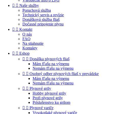
Všeobecné info o LPG


Naše služby
Poruchová služba
Technický servis a revízie
Donášková služba fliaš
Dočasné pripojenie plynu


Kontakt
O nás
FAQ
Na stiahnutie
Kontakty


Eshop


Donáška plynových fliaš
Mám fľašu na výmenu
Nemám fľašu na výmenu


Osobný odber plynových fliaš v prevádzke
Mám fľašu na výmenu
Nemám fľašu na výmenu


Plynové grily
Hobby plynové grily
Profi plynové grily
Príslušenstvo ku grilom


Plynové variče
Vysokotlaké plynové variče