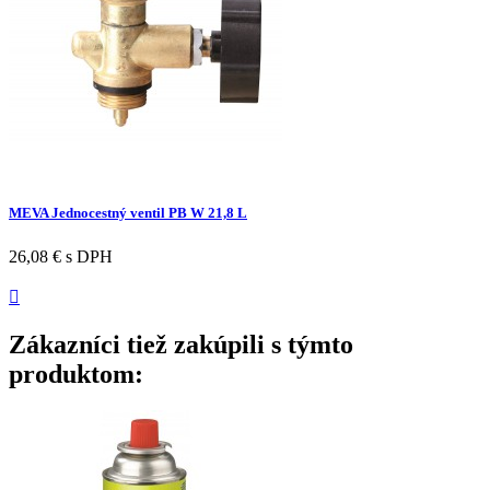
MEVA Jednocestný ventil PB W 21,8 L
26,08 €
s DPH

Zákazníci tiež zakúpili s týmto
produktom: