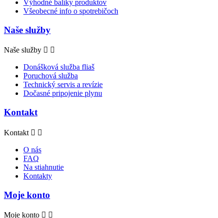
Výhodné balíky produktov
Všeobecné info o spotrebičoch
Naše služby
Naše služby


Donášková služba fliaš
Poruchová služba
Technický servis a revízie
Dočasné pripojenie plynu
Kontakt
Kontakt


O nás
FAQ
Na stiahnutie
Kontakty
Moje konto
Moje konto

