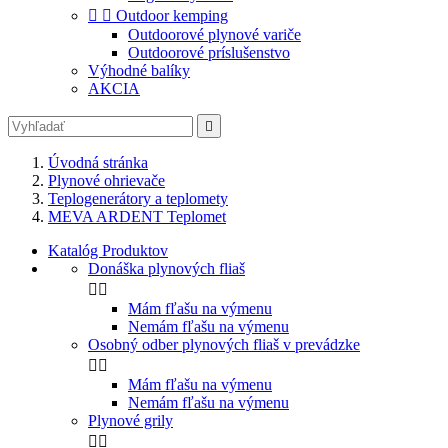


Outdoor kemping
Outdoorové plynové variče
Outdoorové príslušenstvo
Výhodné balíky
AKCIA

Úvodná stránka
Plynové ohrievače
Teplogenerátory a teplomety
MEVA ARDENT Teplomet
Katalóg Produktov
Donáška plynových fliaš


Mám fľašu na výmenu
Nemám fľašu na výmenu
Osobný odber plynových fliaš v prevádzke


Mám fľašu na výmenu
Nemám fľašu na výmenu
Plynové grily

