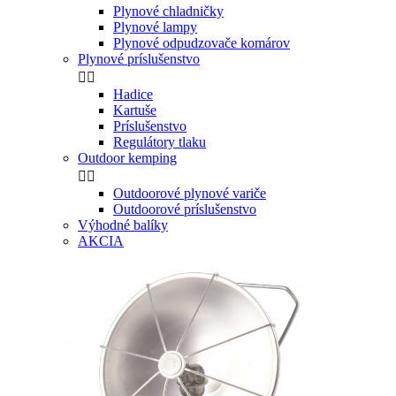
Plynové chladničky
Plynové lampy
Plynové odpudzovače komárov
Plynové príslušenstvo


Hadice
Kartuše
Príslušenstvo
Regulátory tlaku
Outdoor kemping


Outdoorové plynové variče
Outdoorové príslušenstvo
Výhodné balíky
AKCIA