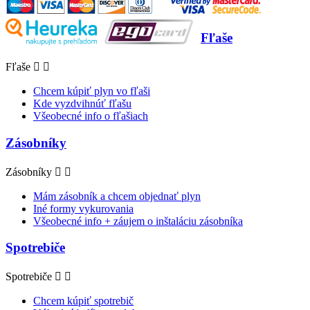
Fľaše
Fľaše


Chcem kúpiť plyn vo fľaši
Kde vyzdvihnúť fľašu
Všeobecné info o fľašiach
Zásobníky
Zásobníky


Mám zásobník a chcem objednať plyn
Iné formy vykurovania
Všeobecné info + záujem o inštaláciu zásobníka
Spotrebiče
Spotrebiče


Chcem kúpiť spotrebič