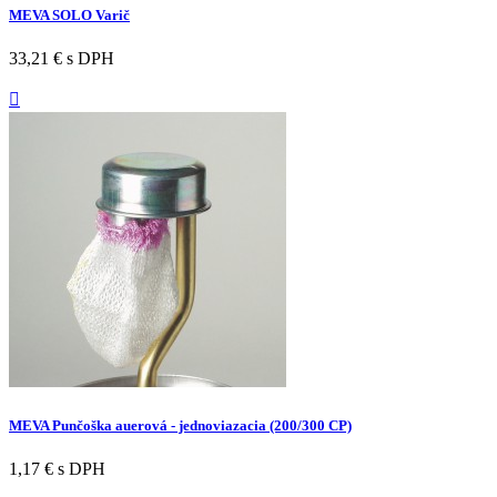
MEVA SOLO Varič
33,21 €
s DPH

MEVA Punčoška auerová - jednoviazacia (200/300 CP)
1,17 €
s DPH