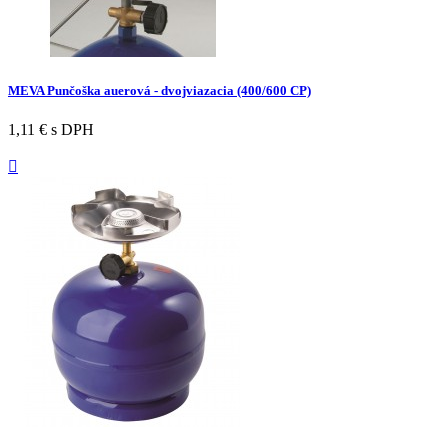
MEVA Punčoška auerová - dvojviazacia (400/600 CP)
1,11 €
s DPH
