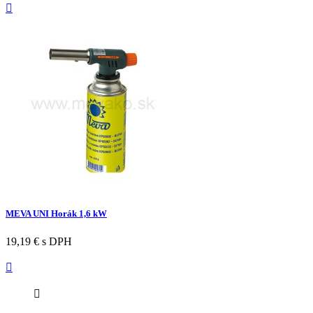

MEVA UNI Horák 1,6 kW
19,19 €
s DPH

