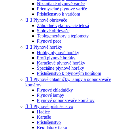
Nízkotlaké plynové variče
Priemyselné plynové variče
Príslušenstvo k varičom


Plynové ohrievače
Záhradné vykurovacie telesá
Stolové ohrievače
Teplogenerátory a teplomety
Plynové pece


Plynové horáky
Hobby plynové horáky
Profi plynové horáky
Kartušové plynové horáky
Špeciálne plynové horáky
Príslušenstvo k plynovým horákom


Plynové chladničky, lampy a odpudzovače
komárov
Plynové chladničky
Plynové lampy
Plynové odpudzovače komárov


Plynové príslušenstvo
Hadice
Kartuše
Príslušenstvo
Regulátory tlaku