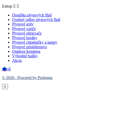
Eshop


Donáška plynových fliaš
Osobný odber plynových fliaš
Plynové grily
Plynové variče
Plynové ohrievače
Plynové horáky
Plynové chladničky a lampy
Plynové príslušenstvo
Outdoor kemping
Výhodné balíky
Akcia
scroll
© 2026 - Powered by Probugas
×