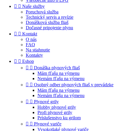
Všeobecné info o LPG


Naše služby
Poruchová služba
Technický servis a revízie
Donášková služba fliaš
Dočasné pripojenie plynu


Kontakt
O nás
FAQ
Na stiahnutie
Kontakty


Eshop


Donáška plynových fliaš
Mám fľašu na výmenu
Nemám fľašu na výmenu


Osobný odber plynových fliaš v prevádzke
Mám fľašu na výmenu
Nemám fľašu na výmenu


Plynové grily
Hobby plynové grily
Profi plynové grily
Príslušenstvo ku grilom


Plynové variče
Vysokotlaké plynové variče