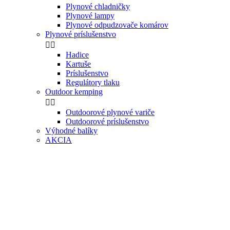
Plynové chladničky
Plynové lampy
Plynové odpudzovače komárov
Plynové príslušenstvo


Hadice
Kartuše
Príslušenstvo
Regulátory tlaku
Outdoor kemping


Outdoorové plynové variče
Outdoorové príslušenstvo
Výhodné balíky
AKCIA