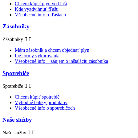
Chcem kúpiť plyn vo fľaši
Kde vyzdvihnúť fľašu
Všeobecné info o fľašiach
Zásobníky
Zásobníky


Mám zásobník a chcem objednať plyn
Iné formy vykurovania
Všeobecné info + záujem o inštaláciu zásobníka
Spotrebiče
Spotrebiče


Chcem kúpiť spotrebič
Výhodné balíky produktov
Všeobecné info o spotrebičoch
Naše služby
Naše služby

