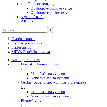


Outdoor kemping
Outdoorové plynové variče
Outdoorové príslušenstvo
Výhodné balíky
AKCIA

Úvodná stránka
Plynové príslušenstvo
Príslušenstvo
MEVA Punčoška kovová
Katalóg Produktov
Donáška plynových fliaš


Mám fľašu na výmenu
Nemám fľašu na výmenu
Osobný odber plynových fliaš v prevádzke


Mám fľašu na výmenu
Nemám fľašu na výmenu
Plynové grily

