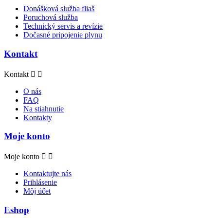
Donášková služba fliaš
Poruchová služba
Technický servis a revízie
Dočasné pripojenie plynu
Kontakt
Kontakt


O nás
FAQ
Na stiahnutie
Kontakty
Moje konto
Moje konto


Kontaktujte nás
Prihlásenie
Môj účet
Eshop