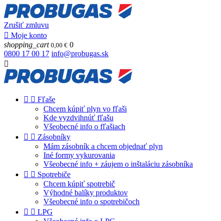
Zrušiť zmluvu

Moje konto
shopping_cart
0
0,00 €
0800 17 00 17
info@probugas.sk



Fľaše
Chcem kúpiť plyn vo fľaši
Kde vyzdvihnúť fľašu
Všeobecné info o fľašiach


Zásobníky
Mám zásobník a chcem objednať plyn
Iné formy vykurovania
Všeobecné info + záujem o inštaláciu zásobníka


Spotrebiče
Chcem kúpiť spotrebič
Výhodné balíky produktov
Všeobecné info o spotrebičoch


LPG