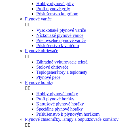
Hobby plynové grily
Profi plynové grily
Príslušenstvo ku grilom
Plynové variče


Vysokotlaké plynové variče
Nízkotlaké plynové variče
Priemyselné plynové variče
Príslušenstvo k varičom
Plynové ohrievače


Záhradné vykurovacie telesá
Stolové ohrievače
Teplogenerátory a teplomety
Plynové pece
Plynové horáky


Hobby plynové horáky
Profi plynové horáky
Kartušové plynové horáky
Špeciálne plynové horáky
Príslušenstvo k plynovým horákom
Plynové chladničky, lampy a odpudzovače komárov

